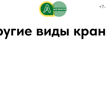
+7-
угие виды кра