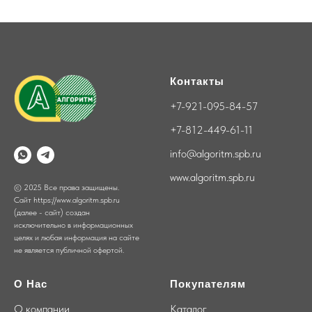
Контакты
+7-921-095-84-57
+7-812-449-61-11
info@algoritm.spb.ru
www.algoritm.spb.ru
© 2025 Все права защищены.
Сайт https://www.algoritm.spb.ru
(далее - сайт) создан
исключительно в информационных
целях и любая информация на сайте
не является публичной офертой.
О Нас
Покупателям
О компании
Каталог